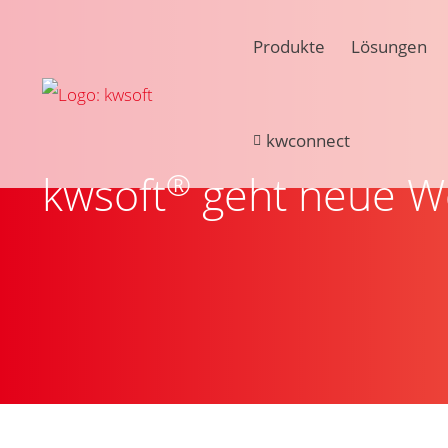
Produkte
Lösungen
kwconnect
®
kwsoft
geht neue We