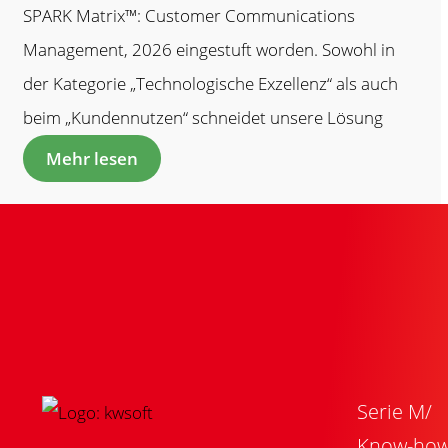
SPARK Matrix™: Customer Communications
Management, 2026 eingestuft worden. Sowohl in
der Kategorie „Technologische Exzellenz“ als auch
beim „Kundennutzen“ schneidet unsere Lösung
hervorragend ab.
Mehr lesen
Serie M/
Know-ho